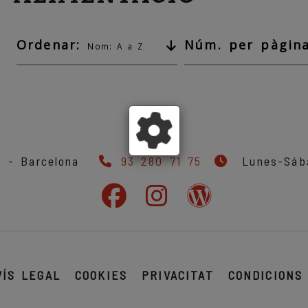
Ordenar:
Núm. per pàgina
Nom: A a Z
 6 -
Barcelona
93 280 71 75
Lunes-Sába
VÍS LEGAL
COOKIES
PRIVACITAT
CONDICIONS