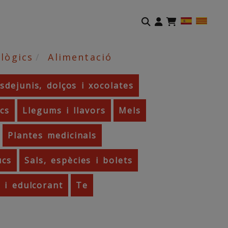
Identifícat
lògics
Alimentació
sdejunis, dolços i xocolates
ecs
Llegums i llavors
Mels
Plantes medicinals
ucs
Sals, espècies i bolets
 i edulcorant
Te