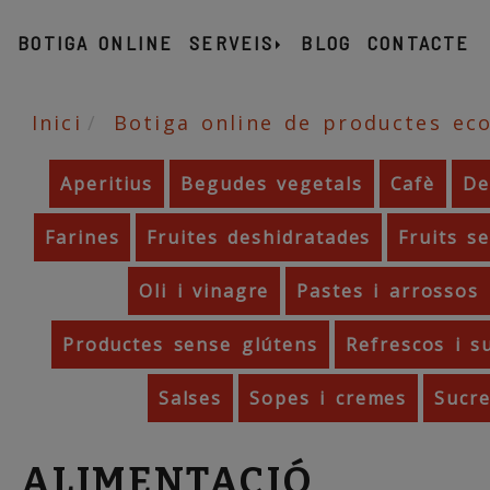
Ó
BOTIGA ONLINE
SERVEIS
BLOG
CONTACTE
Inici
Botiga online de productes eco
Aperitius
Begudes vegetals
Cafè
De
Farines
Fruites deshidratades
Fruits s
Oli i vinagre
Pastes i arrossos
Productes sense glútens
Refrescos i s
Salses
Sopes i cremes
Sucre
ALIMENTACIÓ