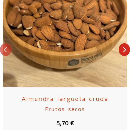
Anterior
S
Almendra largueta cruda
Frutos secos
5,70 €