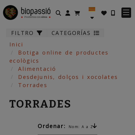
Identifícat
FILTRO
CATEGORÍAS
Inici
Botiga online de productes
ecològics
Alimentació
Desdejunis, dolços i xocolates
Torrades
TORRADES
Ordenar:
Nom: A a Z