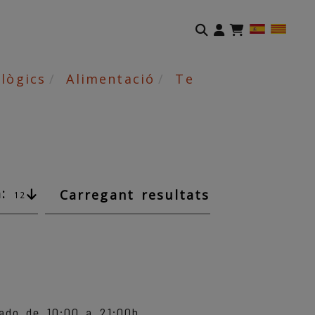
Identifícat
lògics
Alimentació
Te
:
Carregant resultats
12
do de 10:00 a 21:00h