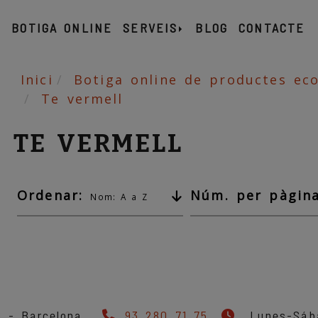
Ó
BOTIGA ONLINE
SERVEIS
BLOG
CONTACTE
Inici
Botiga online de productes eco
Te vermell
TE VERMELL
Ordenar:
Núm. per pàgina
Nom: A a Z
 6 -
Barcelona
93 280 71 75
Lunes-Sába