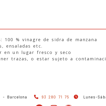
s: 100 % vinagre de sidra de manzana
, ensaladas etc.
r en un lugar fresco y seco
ner trazas, o estar sujeto a contaminac
 6 -
Barcelona
93 280 71 75
Lunes-Sába