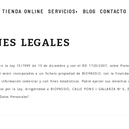
TIENDA ONLINE
SERVICIOS
BLOG
CONTACTO
NES LEGALES
 en la Ley 15/1999 de 13 de diciembre y con el RD 1720/2007, sobre Prote
ted serán incorporados a un fichero propiedad de
BIOPASSIO
, con la finalid
información comercial y con fines estadísticos. Podrá ejercer sus derechos d
tos por la Ley, dirigiéndose a
BIOPASSIO
,
CALLE PONS I GALLARZA Nº 6
,
Datos Personales”..